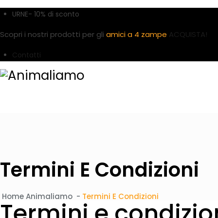
URNE- 10% di sconto
Scopri i nostri prodotti per gli
amici a 4 zampe
ACQUISTA!
Contatti
Termini E Condizioni
Home
Animaliamo
-
Termini E Condizioni
Termini e condizio