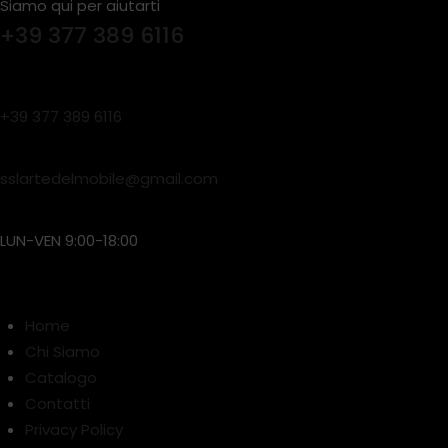
Siamo qui per aiutarti
+39 377 389 6116
Telefono:
+39 377 389 6116
Email :
sslartedelmobile@gmail.com
Orari di assistenza:
LUN-VEN 9:00-18:00
Link Utili
Home
Chi Siamo
Catalogo
Contatti
Privacy Policy