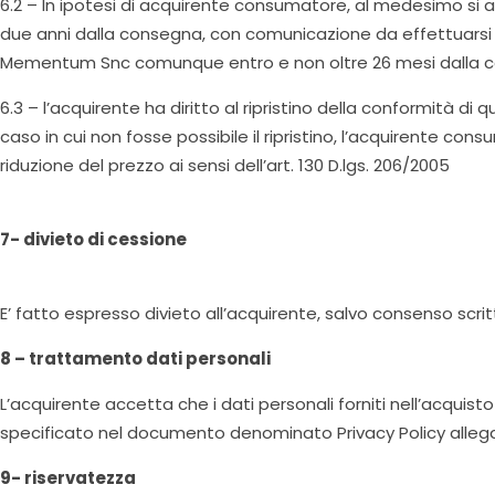
6.2 – In ipotesi di acquirente consumatore, al medesimo si app
due anni dalla consegna, con comunicazione da effettuarsi ne
Mementum Snc comunque entro e non oltre 26 mesi dalla co
6.3 – l’acquirente ha diritto al ripristino della conformità di 
caso in cui non fosse possibile il ripristino, l’acquirente con
riduzione del prezzo ai sensi dell’art. 130 D.lgs. 206/2005
7- divieto di cessione
E’ fatto espresso divieto all’acquirente, salvo consenso scr
8 – trattamento dati personali
L’acquirente accetta che i dati personali forniti nell’acquis
specificato nel documento denominato Privacy Policy allegat
9- riservatezza