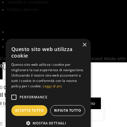
Termini e condizioni
Politica dei resi
Metodi di pagamento :
×
Questo sito web utilizza
cookie
Copyright © 2025 Animaliamo. All rights reserved. Made with
Questo sito web utilizza i cookie per
0
migliorare la tua esperienza di navigazione.
Utilizzando il nostro sito web acconsenti a
tutti i cookie in conformità con la nostra
policy per i cookie.
Leggi di più
0
Il tuo carrello
PERFORMANCE
Il tuo è carrello è vuoto
Ritorna nel negozio
ACCETTA TUTTO
RIFIUTA TUTTO
Continua
MOSTRA DETTAGLI