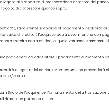
altro legato alle modalità di presentazione esteriore del pac
 facoltà di contestare quanto sopra.
contratto, l’acquirente si obbliga al pagamento degli articoli 
te carta di credito ( l’acquisto potrà avvenir anche con pag
amento tramite carta on-line, al quale verranno trasmessi i d
Snc provvederà ad addebitare il pagamento al momento dell
.
 formalità eseguite del corriere, Mementum snc provvederà all
REDITO/DEBITO
um Snc o dell’acquirente, l’annullamento della transazione a
li ritardi non potranno essere