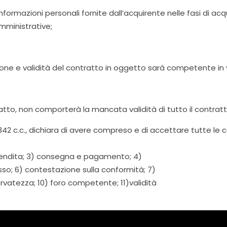
azioni personali fornite dall’acquirente nelle fasi di acquis
Amministrative;
ione e validità del contratto in oggetto sarà competente in vi
tto, non comporterà la mancata validità di tutto il contratto
341 1342 c.c., dichiara di avere compreso e di accettare tutte 
avendita; 3) consegna e pagamento; 4)
so; 6) contestazione sulla conformità; 7)
ervatezza; 10) foro competente; 11)validità