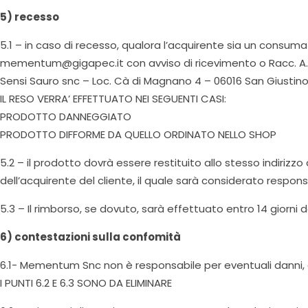
5) recesso
5.1 – in caso di recesso, qualora l’acquirente sia un consuma
mementum@gigapec.it con avviso di ricevimento o Racc. A.R
Sensi Sauro snc – Loc. Cà di Magnano 4 – 06016 San Giustino (
IL RESO VERRA’ EFFETTUATO NEI SEGUENTI CASI:
PRODOTTO DANNEGGIATO
PRODOTTO DIFFORME DA QUELLO ORDINATO NELLO SHOP
5.2 – il prodotto dovrà essere restituito allo stesso indiriz
dell’acquirente del cliente, il quale sarà considerato respon
5.3 – Il rimborso, se dovuto, sarà effettuato entro 14 giorni 
6) contestazioni sulla confomità
6.1- Mementum Snc non è responsabile per eventuali danni, di
I PUNTI 6.2 E 6.3 SONO DA ELIMINARE