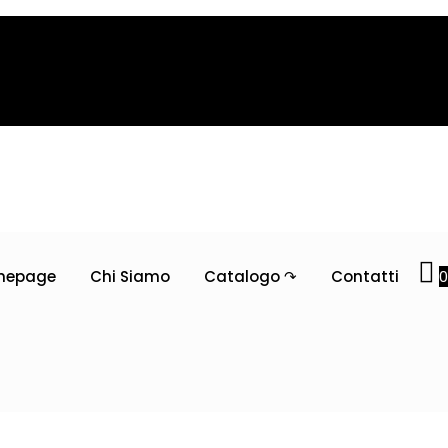
mepage
Chi Siamo
Catalogo ↷
Contatti
0