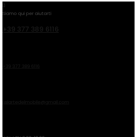
Siamo qui per aiutarti
+39 377 389 6116
Telefono:
+39 377 389 6116
Email :
sslartedelmobile@gmail.com
Orari di assistenza: