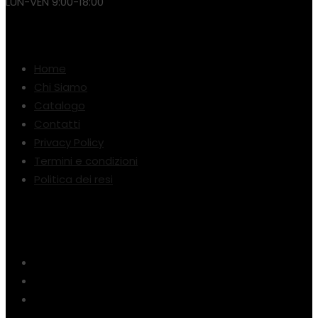
LUN-VEN 9:00-18:00
Link Utili
Home
Chi Siamo
Catalogo
Contatti
Privacy Policy
Termini e condizioni
Politica dei resi
Metodi di pagamento :